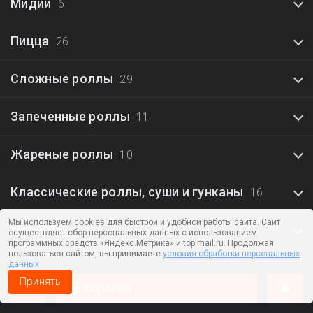
Мидии
6
Пицца
26
Сложные роллы
29
Запеченные роллы
11
Жареные роллы
10
Классические роллы, суши и гунканы
16
Мы используем cookies для быстрой и удобной работы сайта. Сайт
Десерты
6
осуществляет сбор персональных данных с использованием
программных средств «Яндекс.Метрика» и top.mail.ru. Продолжая
пользоваться сайтом, вы принимаете
условия обработки персональных
данных
Сеты Чикен
12
Принять
корзина
Ножки, филе и крылья
10