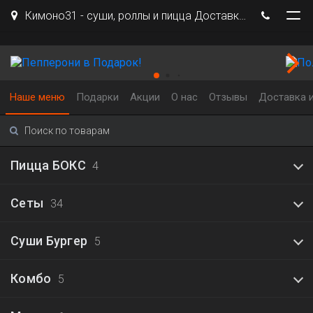
Кимоно31 - суши, роллы и пицца Доставка Белгород
Наше меню
Подарки
Акции
О нас
Отзывы
Доставка и
Пицца БОКС
4
Сеты
34
Суши Бургер
5
Комбо
5