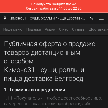
Пожалуйста, зайдите позже.
Сегодня работаем с 11:00 до 22:30.
Кимоно31 - суши, роллы и пицца Доставка Белгород
Наше меню
Подарки
Акции
О нас
Отзывы
Доставка и
Публичная оферта о продаже
товаров дистанционным
способом
Кимоно31 - суши, роллы и
пицца доставка Белгород
1. Термины и определения
1.1.1. «Покупатель» – любое дееспособное лицо,
намеренное заказать или приобрести, либо