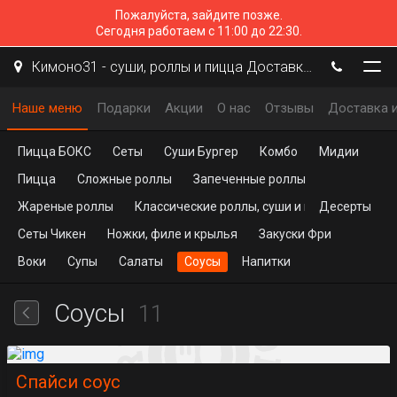
Пожалуйста, зайдите позже.
Сегодня работаем с 11:00 до 22:30.
Кимоно31 - суши, роллы и пицца Доставка Белгород
Наше меню
Подарки
Акции
О нас
Отзывы
Доставка и
Пицца БОКС
Сеты
Суши Бургер
Комбо
Мидии
Пицца
Сложные роллы
Запеченные роллы
Жареные роллы
Классические роллы, суши и гунканы
Десерты
Сеты Чикен
Ножки, филе и крылья
Закуски Фри
Воки
Супы
Салаты
Соусы
Напитки
Соусы
11
Спайси соус