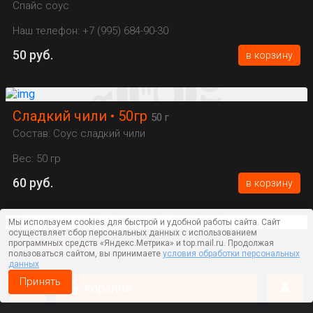
Спайс соус
Наш телефон: +7 (995) 684-90-30
50 руб.
в корзину
Сладкий чили • 50гр
50 г
Состав: Соус сладкий чили
Вес: 50 гр
60 руб.
в корзину
Мы используем cookies для быстрой и удобной работы сайта. Сайт
осуществляет сбор персональных данных с использованием
Соевый соус
программных средств «Яндекс.Метрика» и top.mail.ru. Продолжая
пользоваться сайтом, вы принимаете
условия обработки персональных
Соевый соус
данных
Принять
Наш телефон: +7 (995) 684-90-30
корзина
50 руб.
в корзину