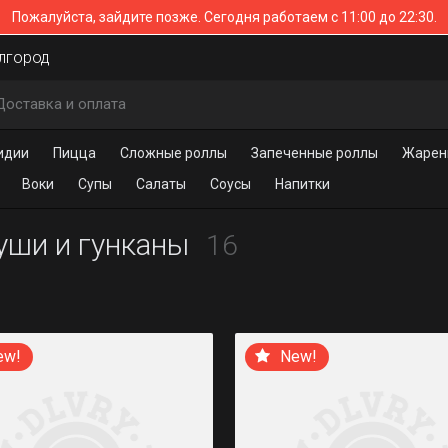
Пожалуйста, зайдите позже.
Сегодня работаем с 11:00 до 22:30.
елгород
Доставка и оплата
идии
Пицца
Сложные роллы
Запеченные роллы
Жарен
Воки
Супы
Салаты
Соусы
Напитки
уши и гунканы
16
ew!
New!