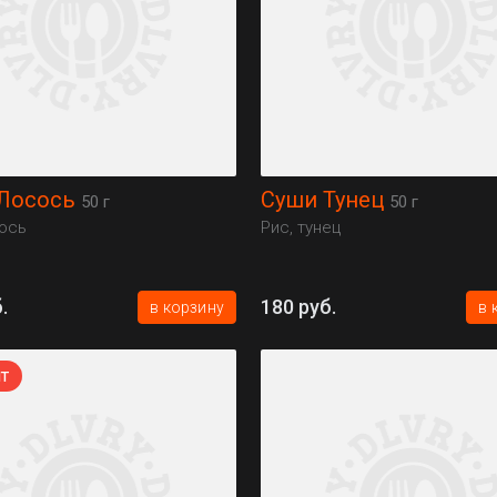
Лосось
Суши Тунец
50 г
50 г
сось
Рис, тунец
.
180 руб.
в корзину
в 
т