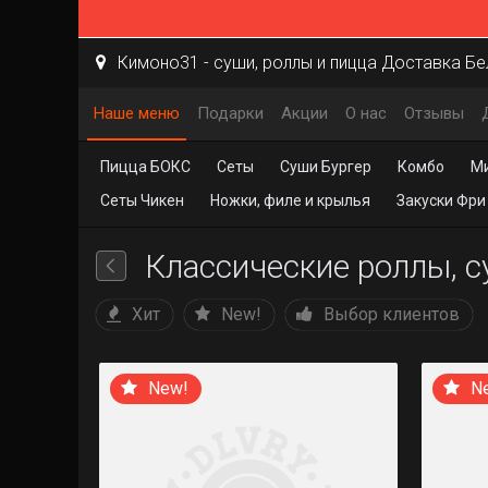
Кимоно31 - суши, роллы и пицца Доставка Б
Наше меню
Подарки
Акции
О нас
Отзывы
Пицца БОКС
Сеты
Суши Бургер
Комбо
М
Сеты Чикен
Ножки, филе и крылья
Закуски Фри
Классические роллы, с
Хит
New!
Выбор клиентов
New!
N