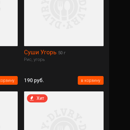
Суши Угорь
50 г
Рис, угорь
190 руб.
корзину
в корзину
Хит