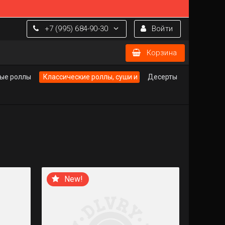
+7 (995) 684-90-30
Войти
Корзина
ые роллы
Классические роллы, суши и гунканы
Десерты
New!