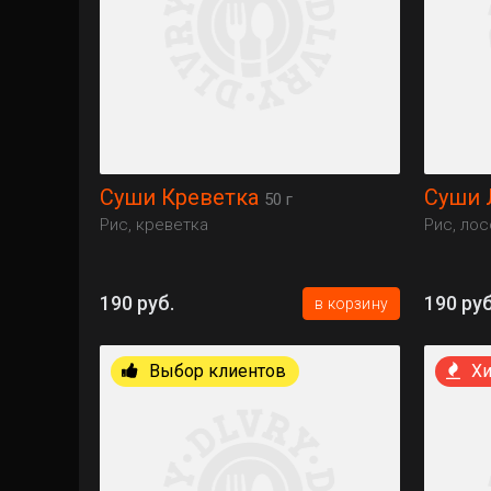
Суши Креветка
Суши 
50 г
Рис, креветка
Рис, ло
190 руб.
190 руб
в корзину
Выбор клиентов
Хи