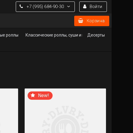
+7 (995) 684-90-30
Войти
Корзина
ые роллы
Классические роллы, суши и гунканы
Десерты
New!