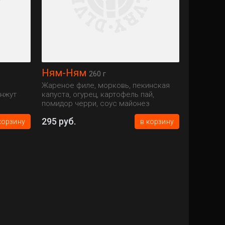
Ням-Ням
260 г
Жареное филе, морковь, пекинская
унжут
капуста, огурец, картофель пай,
помидор черри, соус майонез
295 руб.
корзину
в корзину