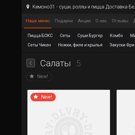
Кимоно31 - суши, роллы и пицца Доставка Б
Наше меню
Подарки
Акции
О нас
Отзывы
Пицца БОКС
Сеты
Суши Бургер
Комбо
М
Сеты Чикен
Ножки, филе и крылья
Закуски Фри
Салаты
5
New!
New!