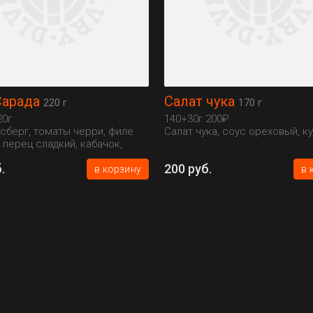
Сарада
Салат чука
220 г
170 г
20г
140+30г 200₽
йсберг, томаты черри, филе
Салат чука, соус ореховый, к
 перец сладкий, кабачок,
нжут
.
200 руб.
в корзину
в 