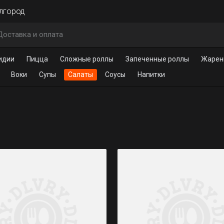
елгород
Доставка и оплата
идии
Пицца
Сложные роллы
Запеченные роллы
Жарен
Воки
Супы
Салаты
Соусы
Напитки