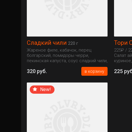
Сладкий чили
Тори 
220 г
Жареное филе, кабачок, перец
225₽ / 2
болгарский, помидоры черри,
Салат а
пекинская капуста, соус сладкий чили,
куриное,
кунжут
соус, ку
320 руб.
225 руб
в корзину
New!