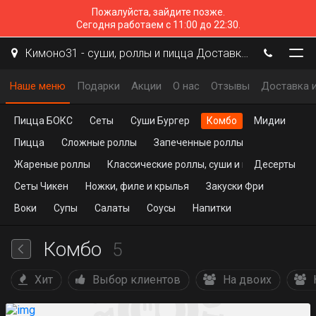
Пожалуйста, зайдите позже.
Сегодня работаем с 11:00 до 22:30.
Кимоно31 - суши, роллы и пицца Доставка Белгород
Наше меню
Подарки
Акции
О нас
Отзывы
Доставка и
Пицца БОКС
Сеты
Суши Бургер
Комбо
Мидии
Пицца
Сложные роллы
Запеченные роллы
Жареные роллы
Классические роллы, суши и гунканы
Десерты
Сеты Чикен
Ножки, филе и крылья
Закуски Фри
Воки
Супы
Салаты
Соусы
Напитки
Комбо
5
Хит
Выбор клиентов
На двоих