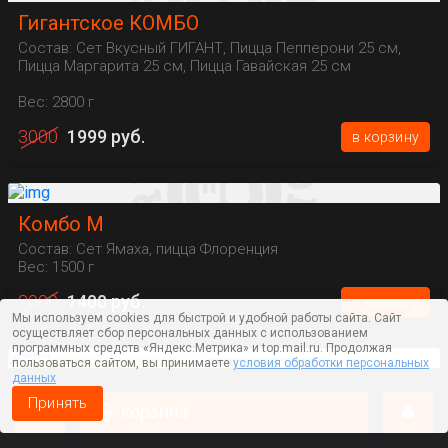
Гигантское КОМБО
Состав: Сет Вкусный ГИГАНТ, Пицца Пепперони 25 см,
Пицца Маргарита 25 см, Пицца Гавайская 25 см
Вес: 2800 г
3000
1999 руб.
в корзину
Комбо М
Состав: Сет Ямаха, пицца Флоренция
Вес: 1500 г
2000
1400 руб.
в корзину
Мы используем cookies для быстрой и удобной работы сайта. Сайт
осуществляет сбор персональных данных с использованием
программных средств «Яндекс.Метрика» и top.mail.ru. Продолжая
пользоваться сайтом, вы принимаете
условия обработки персональных
Выбор клиентов
На двоих
данных
Комбо S
Принять
корзина
- удон с курицей - 2шт
- ролл "Мидзу"